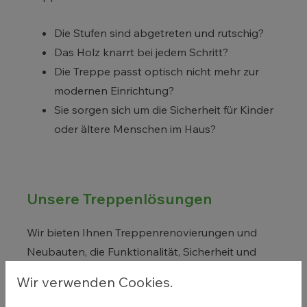
Die Stufen sind abgetreten und rutschig?
Das Holz knarrt bei jedem Schritt?
Die Treppe passt optisch nicht mehr zur
modernen Einrichtung?
Sie sorgen sich um die Sicherheit für Kinder
oder ältere Menschen im Haus?
Unsere Treppenlösungen
Wir bieten Ihnen Treppenrenovierungen und
Neubauten, die Funktionalität, Sicherheit und
Optik verbinden.
Wir verwenden Cookies.
Als
PORTAS-Fachbetrieb
modernisieren wir