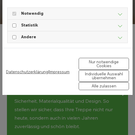
und spürt.
Notwendig
Statistik
Andere
Warum Meisterfachbetrieb?
Nur notwendige
Cookies
Datenschutzerklärung
|
Impressum
Individuelle Auswahl
Eine Treppe trägt Sie täglich – hier darf
übernehmen
nichts dem Zufall überlassen werden. Als
Alle zulassen
Meisterfachbetrieb achten wir auf Statik,
Sicherheit, Materialqualität und Design. So
stellen wir sicher, dass Ihre Treppe nicht nur
heute, sondern auch in vielen Jahren
zuverlässig und schön bleibt.