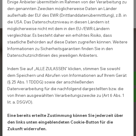
Treppen schnell, sauber und nachhaltig.
Einige Anbieter übermitteln im Rahmen von der Verarbeitung zu
den genannten Zwecken möglicherweise Daten an Länder
außerhalb der EU/ des EWR (Drittlanddatenübermittlung), z.B. in
die USA. Das Datenschutzniveau in diesen Ländern ist
möglicherweise nicht mit dem in den EU-/EWR-Ländern
vergleichbar. Es besteht daher ein erhöhtes Risiko, dass
staatliche Behörden auf diese Daten zugreifen können. Weitere
Ihre Vorteile
Informationen zu Sicherheitsgarantien finden Sie in den
Datenschutzrichtlinien des jeweiligen Anbieters.
Renovierung ohne Abriss
– sauber,
Indem Sie auf „ALLE ZULASSEN" klicken, stimmen Sie sowohl
schnell und nachhaltig.
dem Speichern und Abrufen von Informationen auf Ihrem Gerät
Te
(§ 25 Abs. 1 TDDDG) sowie der anschließenden
Maßgeschneiderte neue Treppen
–
Datenverarbeitung für die nachfolgend dargestellten bzw. die
klassisch oder modern.
E-
von Ihnen ausgewählten Verarbeitungszwecke zu (Art 6 Abs. 1
lit. a. DSGVO).
Sichere und langlebige Materialien
für
viele Jahre Ruhe.
Eine bereits erteilte Zustimmung können Sie jederzeit über
den links unten eingeblendeten Cookie-Button für die
Handwerkliche Präzision
, die man sieht
Zukunft widerrufen.